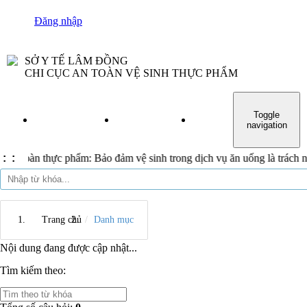
Đăng nhập
SỞ Y TẾ LÂM ĐỒNG
CHI CỤC AN TOÀN VỆ SINH THỰC PHẨM
Toggle
TRANG CHỦ
GIỚI THIỆU
TIN TỨC
VĂN BẢN
navigation
n toàn thực phẩm: Bảo đảm vệ sinh trong dịch vụ ăn uống là trách nh
:
:
Trang chủ
Danh mục
Nội dung đang được cập nhật...
Tìm kiếm theo: