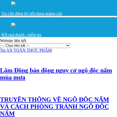
Tra cứu đăng ký nội dung quảng cáo
Kết quả thanh - kiểm tra
Website liên kết
Tin AN TOÀN THỰC PHẨM
Lâm Đồng báo động nguy cơ ngộ độc nấm
mùa mưa
TRUYỀN THÔNG VỀ NGỘ ĐỘC NẤM
VÀ CÁCH PHÒNG TRÁNH NGỘ ĐỘC
NẤM