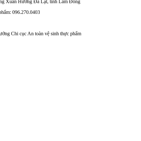
ờng Xuân Hương Đà Lạt, tỉnh Lâm Đồng
phẩm: 096.270.0403
rưởng Chi cục An toàn vệ sinh thực phẩm