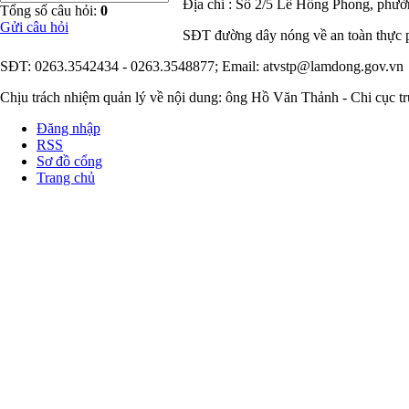
Địa chỉ : Số 2/5 Lê Hồng Phong, phư
Tổng số câu hỏi:
0
Gửi câu hỏi
SĐT đường dây nóng về an toàn thực 
SĐT: 0263.3542434 - 0263.3548877; Email: atvstp@lamdong.gov.vn
Chịu trách nhiệm quản lý về nội dung: ông Hồ Văn Thảnh - Chi cục t
Đăng nhập
RSS
Sơ đồ cổng
Trang chủ