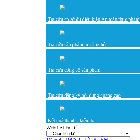
Tra cứu cơ sở đủ điều kiện An toàn thực phẩm
Tra cứu sản phẩm tự công bố
Tra cứu công bố sản phẩm
Tra cứu đăng ký nội dung quảng cáo
Kết quả thanh - kiểm tra
Website liên kết
Tin AN TOÀN THỰC PHẨM