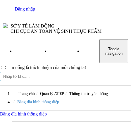
Đăng nhập
SỞ Y TẾ LÂM ĐỒNG
CHI CỤC AN TOÀN VỆ SINH THỰC PHẨM
Toggle
TRANG CHỦ
GIỚI THIỆU
TIN TỨC
VĂN BẢN
navigation
ống là trách nhiệm của mỗi chúng ta!
:
:
Trang chủ
Quản lý ATTP
Thông tin truyền thông
Băng đĩa hình thông điệp
Băng đĩa hình thông điệp