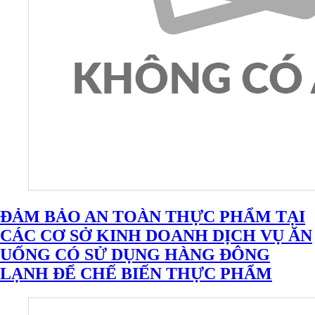
ĐẢM BẢO AN TOÀN THỰC PHẨM TẠI
CÁC CƠ SỞ KINH DOANH DỊCH VỤ ĂN
UỐNG CÓ SỬ DỤNG HÀNG ĐÔNG
LẠNH ĐỂ CHẾ BIẾN THỰC PHẨM