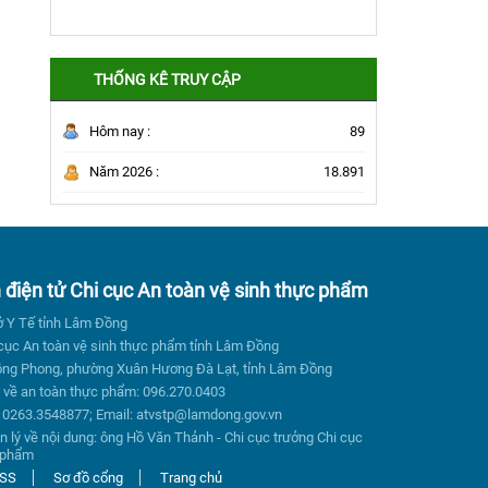
THỐNG KÊ TRUY CẬP
Hôm nay :
89
Năm 2026 :
18.891
n điện tử Chi cục An toàn vệ sinh thực phẩm
ở Y Tế tỉnh Lâm Đồng
 cục An toàn vệ sinh thực phẩm tỉnh Lâm Đồng
 Hồng Phong, phường Xuân Hương Đà Lạt, tỉnh Lâm Đồng
về an toàn thực phẩm: 096.270.0403
 0263.3548877; Email: atvstp@lamdong.gov.vn
n lý về nội dung: ông Hồ Văn Thảnh - Chi cục trưởng Chi cục
c phẩm
SS
Sơ đồ cổng
Trang chủ