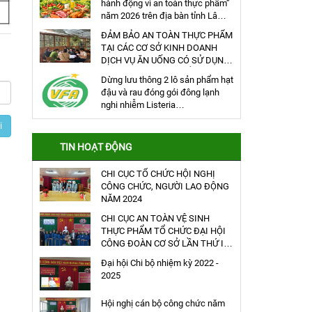
hành động vì an toàn thực phẩm”
năm 2026 trên địa bàn tỉnh Lâm
Đồng
ĐẢM BẢO AN TOÀN THỰC PHẨM
TẠI CÁC CƠ SỞ KINH DOANH
DỊCH VỤ ĂN UỐNG CÓ SỬ DỤNG
HÀNG ĐÔNG LẠNH ĐỂ CHẾ BIẾN
Dừng lưu thông 2 lô sản phẩm hạt
THỰC PHẨM
đậu và rau đóng gói đông lạnh
nghi nhiễm Listeria
monocystogens của công ty
i
AEON TOPVALU (Anh)
TIN HOẠT ĐỘNG
CHI CỤC TỔ CHỨC HỘI NGHỊ
CÔNG CHỨC, NGƯỜI LAO ĐỘNG
NĂM 2024
CHI CỤC AN TOÀN VỆ SINH
THỰC PHẨM TỔ CHỨC ĐẠI HỘI
CÔNG ĐOÀN CƠ SỞ LẦN THỨ IV
(NHIỆM KỲ 2023 – 2028)
Đại hội Chi bộ nhiệm kỳ 2022 -
2025
Hội nghị cán bộ công chức năm