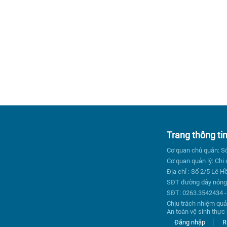
Trang thông ti
Cơ quan chủ quản: S
Cơ quan quản lý: Chi
Địa chỉ : Số 2/5 Lê
SĐT đường dây nóng 
SĐT: 0263.3542434 -
Chịu trách nhiệm quả
An toàn vệ sinh thự
Đăng nhập
R