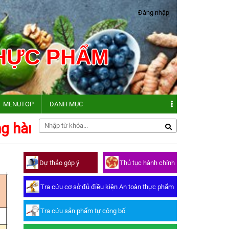
Đăng nhập
THỰC PHẨM
MENUTOP
DANH MỤC
hành động vì an toàn thực phẩm: Bảo
Hệ thống ATTP
Dự thảo góp ý
Dự thảo góp ý
Thủ tục hành chính
Sơ đồ website
Thủ tục hành chính
Tra cứu cơ sở đủ điều kiện An toàn thực phẩm
Tra cứu cơ sở đủ điều kiện An toàn thực phẩm
phẩm
Tra cứu sản phẩm tự công bố
Tra cứu sản phẩm tự công bố
Tra cứu công bố sản phẩm