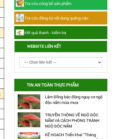
Tra cứu công bố sản phẩm
Tra cứu đăng ký nội dung quảng cáo
Tra cứu đăng ký nội dung quảng cáo
Kết quả thanh - kiểm tra
Kết quả thanh - kiểm tra
WEBSITE LIÊN KẾT
TIN AN TOÀN THỰC PHẨM
Lâm Đồng báo động nguy cơ ngộ
độc nấm mùa mưa
TRUYỀN THÔNG VỀ NGỘ ĐỘC
NẤM VÀ CÁCH PHÒNG TRÁNH
NGỘ ĐỘC NẤM
KẾ HOẠCH Triển khai “Tháng