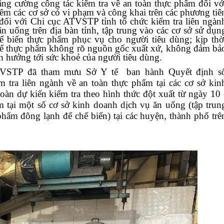
ăng cường công tác kiểm tra về an toàn thực phẩm đối vớ
iêm các cơ sở có vi phạm và công khai trên các phương tiê
 đối với Chi cục ATVSTP tỉnh t
ổ chức kiểm tra liên ngàn
ăn uống trên địa bàn tỉnh, tập trung vào các cơ sở sử dụn
 biến thực phẩm phục vụ cho người tiêu dùng; kịp thờ
 để thực phẩm không rõ nguồn gốc xuất xứ, không đảm bả
nh
hưởng tới sức khoẻ của người tiêu dùng.
ATVSTP đã tham mưu Sở Y tế ban hành Quyết định s
tra liên ngành về an toàn thực phẩm tại các cơ sở kin
àn dự kiến kiểm tra theo hình thức đột xuất từ ngày 10 
 tại một số cơ sở kinh doanh dịch vụ ăn uống (tập trun
hẩm đông lạnh để chế biến) tại các huyện, thành phố trê