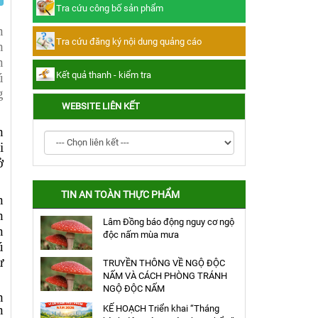
Tra cứu công bố sản phẩm
Tra cứu đăng ký nội dung quảng cáo
n
Tra cứu đăng ký nội dung quảng cáo
h
Kết quả thanh - kiểm tra
n
Kết quả thanh - kiểm tra
ú
g
WEBSITE LIÊN KẾT
h
i
ở
TIN AN TOÀN THỰC PHẨM
n
h
Lâm Đồng báo động nguy cơ ngộ
n
độc nấm mùa mưa
ú
ư
TRUYỀN THÔNG VỀ NGỘ ĐỘC
NẤM VÀ CÁCH PHÒNG TRÁNH
NGỘ ĐỘC NẤM
h
n
KẾ HOẠCH Triển khai “Tháng