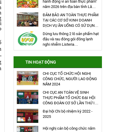
i
hành động vì an toàn thực phẩm”
n
năm 2026 trên địa bàn tỉnh Lâm
h
Đồng
ĐẢM BẢO AN TOÀN THỰC PHẨM
g
TẠI CÁC CƠ SỞ KINH DOANH
i
DỊCH VỤ ĂN UỐNG CÓ SỬ DỤNG
o
HÀNG ĐÔNG LẠNH ĐỂ CHẾ BIẾN
Dừng lưu thông 2 lô sản phẩm hạt
THỰC PHẨM
đậu và rau đóng gói đông lạnh
ố
nghi nhiễm Listeria
h
monocystogens của công ty
-
AEON TOPVALU (Anh)
g
TIN HOẠT ĐỘNG
n
CHI CỤC TỔ CHỨC HỘI NGHỊ
CÔNG CHỨC, NGƯỜI LAO ĐỘNG
NĂM 2024
CHI CỤC AN TOÀN VỆ SINH
THỰC PHẨM TỔ CHỨC ĐẠI HỘI
CÔNG ĐOÀN CƠ SỞ LẦN THỨ IV
(NHIỆM KỲ 2023 – 2028)
Đại hội Chi bộ nhiệm kỳ 2022 -
2025
Hội nghị cán bộ công chức năm