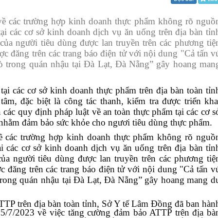
Băng đĩa hình thông điệp
n về các trường hợp kinh doanh thực phẩm không rõ nguồ
ại các cơ sở kinh doanh dịch vụ ăn uống trên địa bàn tỉn
Băng đĩa tiếng thông điệp
ủa người tiêu dùng được lan truyền trên các phương tiệ
ược đăng trên các trang báo điện tử với nội dung "Cả tấn v
Ấn phẩm truyền thông
bò trong quán nhậu tại Đà Lạt, Đà Nẵng” gây hoang man
ại các cơ sở kinh doanh thực phẩm trên địa bàn toàn tỉn
âm, đặc biệt là công tác thanh, kiểm tra được triển kha
các quy định pháp luật về an toàn thực phẩm tại các cơ s
m nhằm đảm bảo sức khỏe cho ngươi tiêu dùng thực phẩm.
 về các trường hợp kinh doanh thực phẩm không rõ nguồ
i các cơ sở kinh doanh dịch vụ ăn uống trên địa bàn tỉn
a người tiêu dùng được lan truyền trên các phương tiệ
ược đăng trên các trang báo điện tử với nội dung "Cả tấn v
 trong quán nhậu tại Đà Lạt, Đà Nẵng” gây hoang mang d
TP trên địa bàn toàn tỉnh, Sở Y tế Lâm Đồng đã ban hàn
/7/2023 về việc tăng cường đảm bảo ATTP trên địa bà