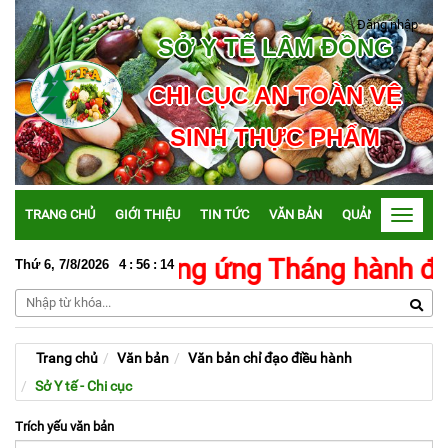
Đăng nhập
SỞ Y TẾ LÂM ĐỒNG
CHI CỤC AN TOÀN VỆ
SINH THỰC PHẨM
TRANG CHỦ
GIỚI THIỆU
TIN TỨC
VĂN BẢN
QUẢN LÝ ATTP
Toggle
navigati
 liệt hưởng ứng Tháng hành động vì 
Thứ 6, 7/8/2026
4
:
56
:
15
Trang chủ
Văn bản
Văn bản chỉ đạo điều hành
Sở Y tế - Chi cục
Trích yếu văn bản