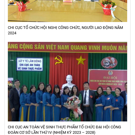
CHI CỤC TỔ CHỨC HỘI NGHỊ CÔNG CHỨC, NGƯỜI LAO ĐỘNG NĂM
2024
CHI CỤC AN TOÀN VỆ SINH THỰC PHẨM TỔ CHỨC ĐẠI HỘI CÔNG
ĐOÀN CƠ SỞ LẦN THỨ IV (NHIỆM KỲ 2023 – 2028)