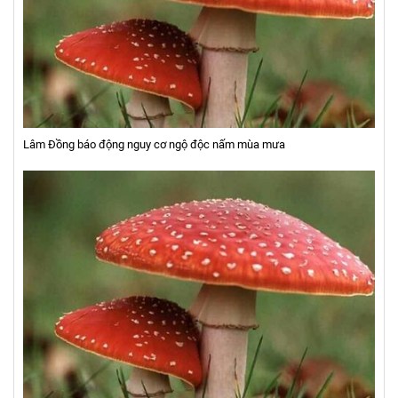
Lâm Đồng báo động nguy cơ ngộ độc nấm mùa mưa