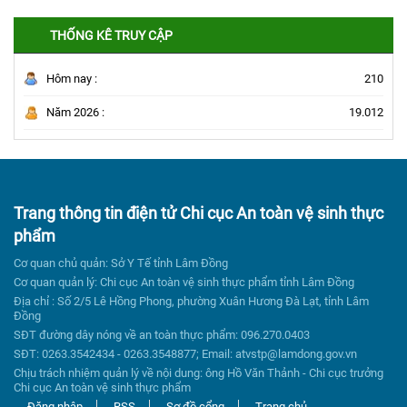
THỐNG KÊ TRUY CẬP
Hôm nay :
210
Năm 2026 :
19.012
Trang thông tin điện tử Chi cục An toàn vệ sinh thực
phẩm
Cơ quan chủ quản: Sở Y Tế tỉnh Lâm Đồng
Cơ quan quản lý: Chi cục An toàn vệ sinh thực phẩm tỉnh Lâm Đồng
Địa chỉ : Số 2/5 Lê Hồng Phong, phường Xuân Hương Đà Lạt, tỉnh Lâm
Đồng
SĐT đường dây nóng về an toàn thực phẩm: 096.270.0403
SĐT: 0263.3542434 - 0263.3548877; Email: atvstp@lamdong.gov.vn
Chịu trách nhiệm quản lý về nội dung: ông Hồ Văn Thảnh - Chi cục trưởng
Chi cục An toàn vệ sinh thực phẩm
Đăng nhập
RSS
Sơ đồ cổng
Trang chủ