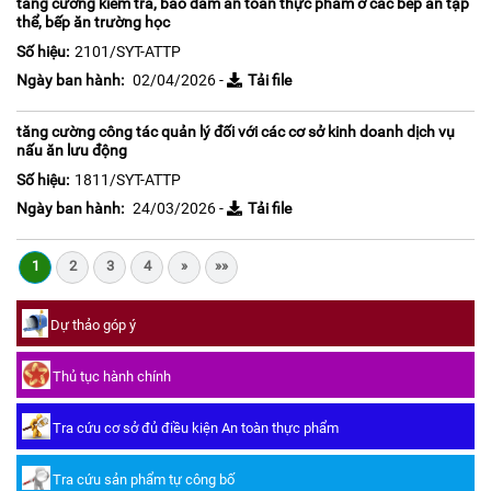
tăng cường kiểm tra, bảo đảm an toàn thực phẩm ở các bếp ăn tập
thể, bếp ăn trường học
Số hiệu:
2101/SYT-ATTP
Ngày ban hành:
02/04/2026 -
Tải file
tăng cường công tác quản lý đối với các cơ sở kinh doanh dịch vụ
nấu ăn lưu động
Số hiệu:
1811/SYT-ATTP
Ngày ban hành:
24/03/2026 -
Tải file
1
2
3
4
»
»»
Dự thảo góp ý
Thủ tục hành chính
Tra cứu cơ sở đủ điều kiện An toàn thực phẩm
Tra cứu sản phẩm tự công bố