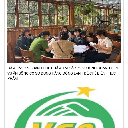
ĐẢM BẢO AN TOÀN THỰC PHẨM TẠI CÁC CƠ SỞ KINH DOANH DỊCH
VỤ ĂN UỐNG CÓ SỬ DỤNG HÀNG ĐÔNG LẠNH ĐỂ CHẾ BIẾN THỰC
PHẨM