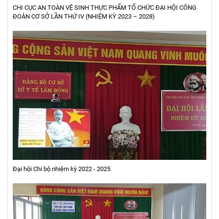
CHI CỤC AN TOÀN VỆ SINH THỰC PHẨM TỔ CHỨC ĐẠI HỘI CÔNG
ĐOÀN CƠ SỞ LẦN THỨ IV (NHIỆM KỲ 2023 – 2028)
Đại hội Chi bộ nhiệm kỳ 2022 - 2025