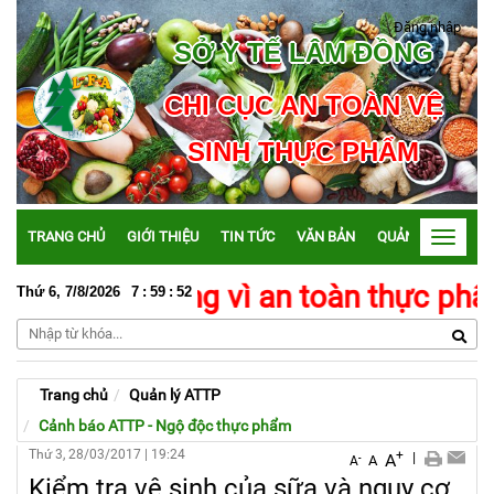
Đăng nhập
SỞ Y TẾ LÂM ĐỒNG
CHI CỤC AN TOÀN VỆ
SINH THỰC PHẨM
TRANG CHỦ
GIỚI THIỆU
TIN TỨC
VĂN BẢN
QUẢN LÝ ATTP
Toggle
navigati
 hành động vì an toàn thực phẩm: Bả
Thứ 6, 7/8/2026
7
:
59
:
53
Trang chủ
Quản lý ATTP
Cảnh báo ATTP - Ngộ độc thực phẩm
Thứ 3, 28/03/2017
|
19:24
+
|
A
-
A
A
Kiểm tra vệ sinh của sữa và nguy cơ