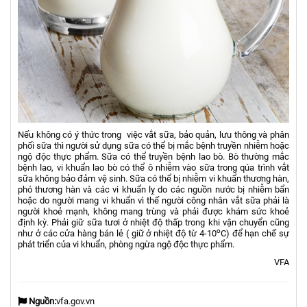
Nếu không có ý thức trong việc vắt sữa, bảo quản, lưu thông và phân
phối sữa thì người sử dụng sữa có thể bị mắc bệnh truyền nhiễm hoặc
ngộ độc thực phẩm. Sữa có thể truyền bệnh lao bò. Bò thường mắc
bệnh lao, vi khuẩn lao bò có thể ô nhiễm vào sữa trong qúa trình vắt
sữa không bảo đảm vệ sinh. Sữa có thể bị nhiễm vi khuẩn thương hàn,
phó thương hàn và các vi khuẩn lỵ do các nguồn nước bị nhiễm bẩn
hoặc do người mang vi khuẩn vì thế người công nhân vắt sữa phải là
người khoẻ mạnh, không mang trùng và phải được khám sức khoẻ
định kỳ. Phải giữ sữa tươi ở nhiệt độ thấp trong khi vận chuyển cũng
o
như ở các cửa hàng bán lẻ ( giữ ở nhiệt độ từ 4-10
C) để hạn chế sự
phát triển của vi khuẩn, phòng ngừa ngộ độc thực phẩm.
VFA
Nguồn:
vfa.gov.vn