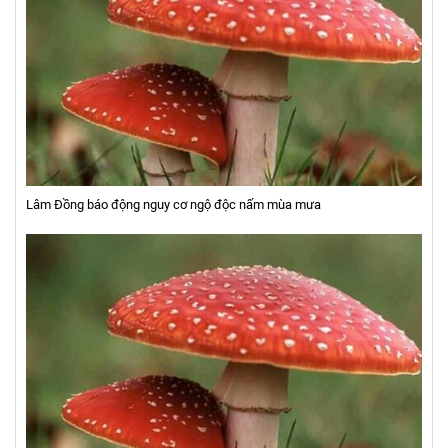
Lâm Đồng báo động nguy cơ ngộ độc nấm mùa mưa