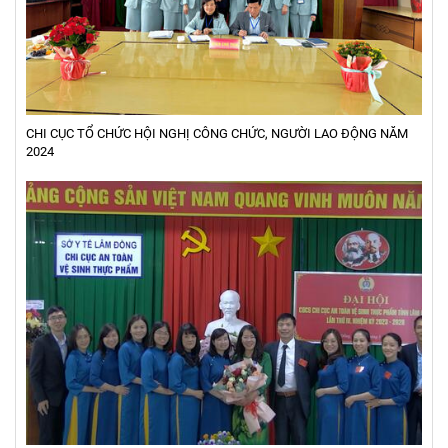
CHI CỤC TỔ CHỨC HỘI NGHỊ CÔNG CHỨC, NGƯỜI LAO ĐỘNG NĂM
2024