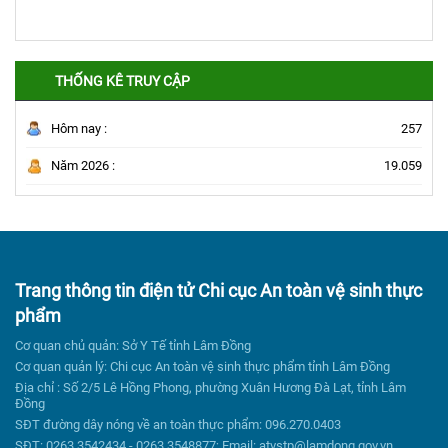
THỐNG KÊ TRUY CẬP
Hôm nay :
257
Năm 2026 :
19.059
Trang thông tin điện tử Chi cục An toàn vệ sinh thực
phẩm
Cơ quan chủ quản: Sở Y Tế tỉnh Lâm Đồng
Cơ quan quản lý: Chi cục An toàn vệ sinh thực phẩm tỉnh Lâm Đồng
Địa chỉ : Số 2/5 Lê Hồng Phong, phường Xuân Hương Đà Lạt, tỉnh Lâm
Đồng
SĐT đường dây nóng về an toàn thực phẩm: 096.270.0403
SĐT: 0263.3542434 - 0263.3548877; Email: atvstp@lamdong.gov.vn