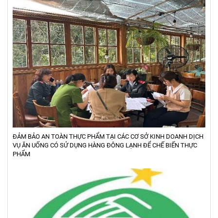
ĐẢM BẢO AN TOÀN THỰC PHẨM TẠI CÁC CƠ SỞ KINH DOANH DỊCH
VỤ ĂN UỐNG CÓ SỬ DỤNG HÀNG ĐÔNG LẠNH ĐỂ CHẾ BIẾN THỰC
PHẨM