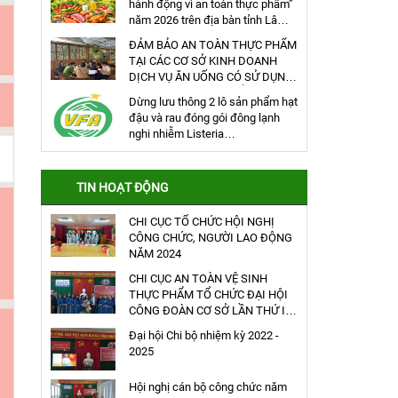
hành động vì an toàn thực phẩm”
năm 2026 trên địa bàn tỉnh Lâm
Đồng
ĐẢM BẢO AN TOÀN THỰC PHẨM
TẠI CÁC CƠ SỞ KINH DOANH
DỊCH VỤ ĂN UỐNG CÓ SỬ DỤNG
HÀNG ĐÔNG LẠNH ĐỂ CHẾ BIẾN
Dừng lưu thông 2 lô sản phẩm hạt
THỰC PHẨM
đậu và rau đóng gói đông lạnh
nghi nhiễm Listeria
monocystogens của công ty
AEON TOPVALU (Anh)
TIN HOẠT ĐỘNG
CHI CỤC TỔ CHỨC HỘI NGHỊ
CÔNG CHỨC, NGƯỜI LAO ĐỘNG
NĂM 2024
CHI CỤC AN TOÀN VỆ SINH
THỰC PHẨM TỔ CHỨC ĐẠI HỘI
CÔNG ĐOÀN CƠ SỞ LẦN THỨ IV
(NHIỆM KỲ 2023 – 2028)
Đại hội Chi bộ nhiệm kỳ 2022 -
2025
Hội nghị cán bộ công chức năm