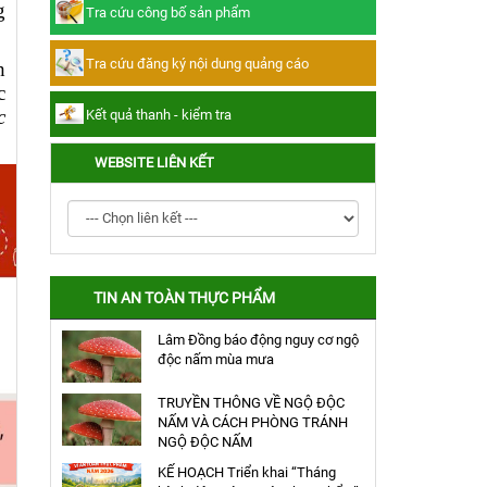
g
Tra cứu công bố sản phẩm
Tra cứu đăng ký nội dung quảng cáo
Tra cứu đăng ký nội dung quảng cáo
h
Kết quả thanh - kiểm tra
c
c
Kết quả thanh - kiểm tra
WEBSITE LIÊN KẾT
TIN AN TOÀN THỰC PHẨM
Lâm Đồng báo động nguy cơ ngộ
độc nấm mùa mưa
TRUYỀN THÔNG VỀ NGỘ ĐỘC
NẤM VÀ CÁCH PHÒNG TRÁNH
NGỘ ĐỘC NẤM
KẾ HOẠCH Triển khai “Tháng