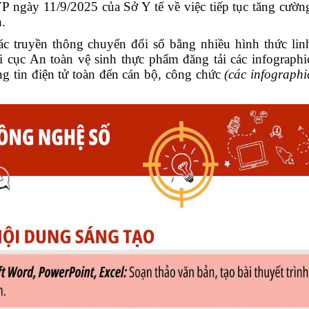
 ngày 11/9/2025 của Sở Y tế về việc
tiếp tục tăng cườn
h
.
Băng đĩa hình thông điệp
 truyền thông chuyển đổi số bằng nhiều hình thức lin
Băng đĩa tiếng thông điệp
hi cục An toàn vệ sinh thực phẩm
đăng tải các infographi
g tin điện tử
toàn
đến cán bộ, công chức
(
các infographi
Ấn phẩm truyền thông