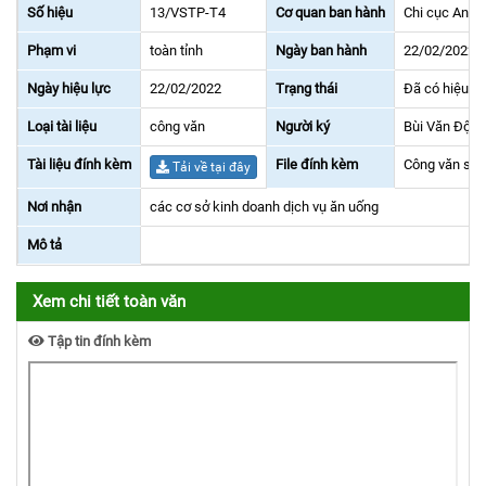
Số hiệu
13/VSTP-T4
Cơ quan ban hành
Chi cục An t
Phạm vi
toàn tỉnh
Ngày ban hành
22/02/2022
Ngày hiệu lực
22/02/2022
Trạng thái
Đã có hiệu lự
Loại tài liệu
công văn
Người ký
Bùi Văn Độ
Tài liệu đính kèm
File đính kèm
Công văn số
Tải về tại đây
Nơi nhận
các cơ sở kinh doanh dịch vụ ăn uống
Mô tả
Xem chi tiết toàn văn
Tập tin đính kèm