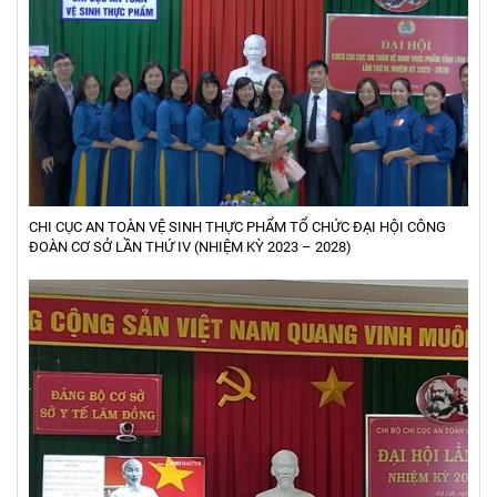
CHI CỤC AN TOÀN VỆ SINH THỰC PHẨM TỔ CHỨC ĐẠI HỘI CÔNG
ĐOÀN CƠ SỞ LẦN THỨ IV (NHIỆM KỲ 2023 – 2028)