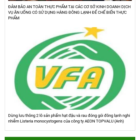
ĐẢM BẢO AN TOÀN THỰC PHẨM TẠI CÁC CƠ SỞ KINH DOANH DỊCH
VỤ ĂN UỐNG CÓ SỬ DỤNG HÀNG ĐÔNG LẠNH ĐỂ CHẾ BIẾN THỰC
PHẨM
Dừng lưu thông 2 lô sản phẩm hạt đậu và rau đóng gói đông lạnh nghi
nhiễm Listeria monocystogens của công ty AEON TOPVALU (Anh)