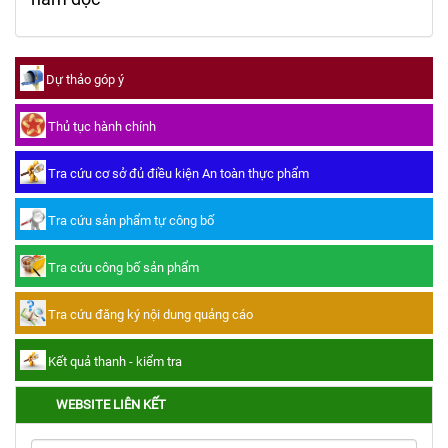
Dự thảo góp ý
Thủ tục hành chính
Tra cứu cơ sở đủ điều kiện An toàn thực phẩm
Tra cứu sản phẩm tự công bố
Tra cứu công bố sản phẩm
Tra cứu đăng ký nội dung quảng cáo
Kết quả thanh - kiểm tra
WEBSITE LIÊN KẾT