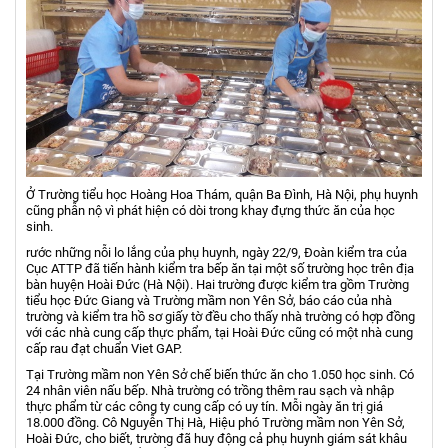
Ở Trường tiểu học Hoàng Hoa Thám, quận Ba Đình, Hà Nội, phụ huynh
cũng phẫn nộ vì phát hiện có dòi trong khay đựng thức ăn của học
sinh.
rước những nỗi lo lắng của phụ huynh, ngày 22/9, Đoàn kiểm tra của
Cục ATTP đã tiến hành kiểm tra bếp ăn tại một số trường học trên địa
bàn huyện Hoài Đức (Hà Nội). Hai trường được kiểm tra gồm Trường
tiểu học Đức Giang và Trường mầm non Yên Sở, báo cáo của nhà
trường và kiểm tra hồ sơ giấy tờ đều cho thấy nhà trường có hợp đồng
với các nhà cung cấp thực phẩm, tại Hoài Đức cũng có một nhà cung
cấp rau đạt chuẩn Viet GAP.
Tại Trường mầm non Yên Sở chế biến thức ăn cho 1.050 học sinh. Có
24 nhân viên nấu bếp. Nhà trường có trồng thêm rau sạch và nhập
thực phẩm từ các công ty cung cấp có uy tín. Mỗi ngày ăn trị giá
18.000 đồng. Cô Nguyễn Thị Hà, Hiệu phó Trường mầm non Yên Sở,
Hoài Đức, cho biết, trường đã huy động cả phụ huynh giám sát khâu