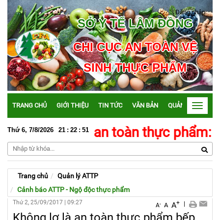
Đăng nhập
SỞ Y TẾ LÂM ĐỒNG
CHI CỤC AN TOÀN VỆ
SINH THỰC PHẨM
TRANG CHỦ
GIỚI THIỆU
TIN TỨC
VĂN BẢN
QUẢN LÝ ATTP
Toggle
navigati
 động vì an toàn thực phẩm: Bảo đảm
Thứ 6, 7/8/2026
21
:
22
:
52
Trang chủ
Quản lý ATTP
Cảnh báo ATTP - Ngộ độc thực phẩm
Thứ 2, 25/09/2017
|
09:27
+
|
A
-
A
A
Không lơ là an toàn thực phẩm bếp