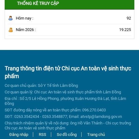
THỐNG KÊ TRUY CẬP
Hôm nay :
92
Năm 2026 :
19.225
Trang thông tin điện tử Chi cục An toàn vệ sinh thực
phẩm
Cơ quan chủ quản: Sở Y Tế tỉnh Lâm Đồng
Cơ quan quản lý: Chi cục An toàn vệ sinh thực phẩm tỉnh Lâm Đồng
Địa chỉ : Số 2/5 Lê Hồng Phong, phường Xuân Hương Đà Lạt, tỉnh Lâm
Đồng
SĐT đường dây nóng về an toàn thực phẩm: 096.270.0403
SĐT: 0263.3542434 - 0263.3548877; Email: atvstp@lamdong.gov.vn
Chịu trách nhiệm quản lý về nội dung: ông Hồ Văn Thảnh - Chi cục trưởng
Chi cục An toàn vệ sinh thực phẩm
Đăng nhập
RSS
Sơ đồ cổng
Trang chủ