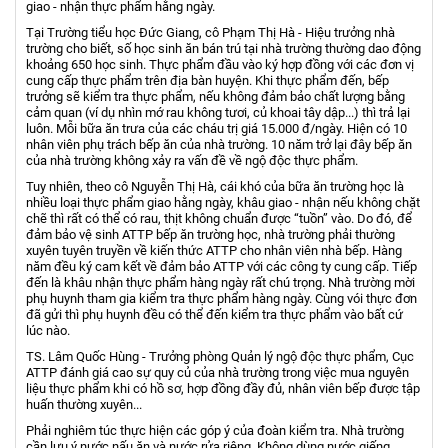
giao - nhận thực phẩm hằng ngày.
Tại Trường tiểu học Đức Giang, cô Phạm Thị Hà - Hiệu trưởng nhà
trường cho biết, số học sinh ăn bán trú tại nhà trường thường dao động
khoảng 650 học sinh. Thực phẩm đầu vào ký hợp đồng với các đơn vị
cung cấp thực phẩm trên địa bàn huyện. Khi thực phẩm đến, bếp
trưởng sẽ kiểm tra thực phẩm, nếu không đảm bảo chất lượng bằng
cảm quan (ví dụ nhìn mớ rau không tươi, củ khoai tây dập...) thì trả lại
luôn. Mỗi bữa ăn trưa của các cháu trị giá 15.000 đ/ngày. Hiện có 10
nhân viên phụ trách bếp ăn của nhà trường. 10 năm trở lại đây bếp ăn
của nhà trường không xảy ra vấn đề về ngộ độc thực phẩm.
Tuy nhiên, theo cô Nguyễn Thị Hà, cái khó của bữa ăn trường học là
nhiều loại thực phẩm giao hằng ngày, khâu giao - nhận nếu không chặt
chẽ thì rất có thể có rau, thịt không chuẩn được “tuồn” vào. Do đó, để
đảm bảo vệ sinh ATTP bếp ăn trường học, nhà trường phải thường
xuyên tuyên truyền về kiến thức ATTP cho nhân viên nhà bếp. Hàng
năm đều ký cam kết về đảm bảo ATTP với các công ty cung cấp. Tiếp
đến là khâu nhận thực phẩm hàng ngày rất chú trọng. Nhà trường mời
phụ huynh tham gia kiểm tra thực phẩm hàng ngày. Cùng vói thực đơn
đã gửi thì phụ huynh đều có thể đến kiểm tra thực phẩm vào bất cứ
lúc nào.
TS. Lâm Quốc Hùng - Trưởng phòng Quản lý ngộ độc thực phẩm, Cục
ATTP đánh giá cao sự quy củ của nhà trường trong việc mua nguyên
liệu thực phẩm khi có hồ sơ, hợp đồng đầy đủ, nhân viên bếp được tập
huấn thường xuyên...
Phải nghiêm túc thực hiện các góp ý của đoàn kiểm tra. Nhà trường
cần lưu ý nước nấu ăn và nước rửa riêng. Không dùng nước giếng