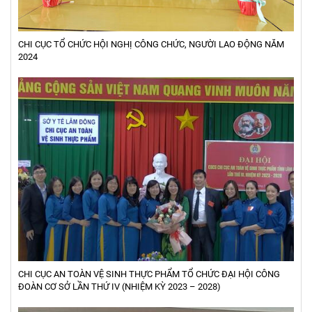
CHI CỤC TỔ CHỨC HỘI NGHỊ CÔNG CHỨC, NGƯỜI LAO ĐỘNG NĂM
2024
CHI CỤC AN TOÀN VỆ SINH THỰC PHẨM TỔ CHỨC ĐẠI HỘI CÔNG
ĐOÀN CƠ SỞ LẦN THỨ IV (NHIỆM KỲ 2023 – 2028)