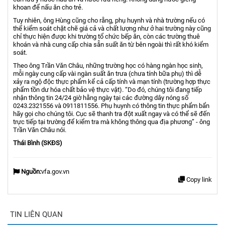
khoan để nấu ăn cho trẻ.
Tuy nhiên, ông Hùng cũng cho rằng, phụ huynh và nhà trường nếu có
thể kiểm soát chặt chẽ giá cả và chất lượng như ở hai trường này cũng
chỉ thực hiện được khi trường tổ chức bếp ăn, còn các trường thuê
khoán và nhà cung cấp chia sẵn suất ăn từ bên ngoài thì rất khó kiểm
soát.
Theo ông Trần Văn Châu, những trường học có hàng ngàn học sinh,
mỗi ngày cung cấp vài ngàn suất ăn trưa (chưa tính bữa phụ) thì dễ
xảy ra ngộ độc thực phẩm kể cả cấp tính và mạn tính (trường hợp thực
phẩm tồn dư hóa chất bảo vệ thực vật). “Do đó, chúng tôi đang tiếp
nhận thông tin 24/24 giờ hằng ngày tại các đường dây nóng số
0243.2321556 và 0911811556. Phụ huynh có thông tin thực phẩm bẩn
hãy gọi cho chúng tôi. Cục sẽ thanh tra đột xuất ngay và có thể sẽ đến
trực tiếp tại trường để kiểm tra mà không thông qua địa phương” - ông
Trần Văn Châu nói.
Thái Bình (SKĐS)
Nguồn:
vfa.gov.vn
Copy link
TIN LIÊN QUAN