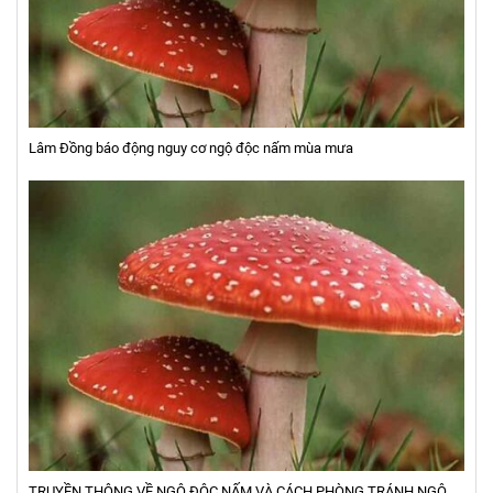
Lâm Đồng báo động nguy cơ ngộ độc nấm mùa mưa
TRUYỀN THÔNG VỀ NGỘ ĐỘC NẤM VÀ CÁCH PHÒNG TRÁNH NGỘ