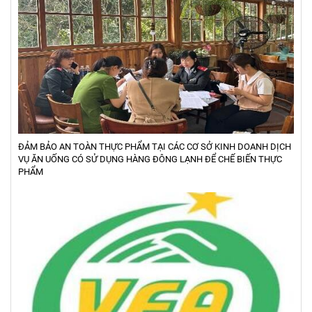
ĐẢM BẢO AN TOÀN THỰC PHẨM TẠI CÁC CƠ SỞ KINH DOANH DỊCH
VỤ ĂN UỐNG CÓ SỬ DỤNG HÀNG ĐÔNG LẠNH ĐỂ CHẾ BIẾN THỰC
PHẨM