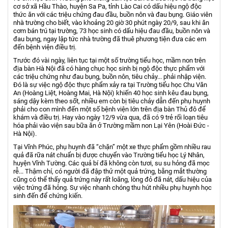
cơ sở xã Hầu Thào, huyện Sa Pa, tỉnh Lào Cai có dấu hiệu ngộ độc
thức ăn với các triệu chứng đau đầu, buồn nôn và đau bụng. Giáo viên
nhà trường cho biết, vào khoảng 20 giờ 30 phút ngày 20/9, sau khi ăn
cơm bán trú tại trường, 73 học sinh có dấu hiệu đau đầu, buồn nôn và
đau bụng, ngay lập tức nhà trường đã thuê phương tiện đưa các em
đến bệnh viện điều trị.
Trước đó vài ngày, liên tục tại một số trường tiểu học, mầm non trên
địa bàn Hà Nội đã có hàng chục học sinh bị ngộ độc thực phẩm với
các triệu chứng như đau bụng, buồn nôn, tiêu chảy... phải nhập viện.
Đó là sự việc ngộ độc thực phẩm xảy ra tại Trường tiểu học Chu Văn
An (Hoàng Liệt, Hoàng Mai, Hà Nội) khiến 40 học sinh kêu đau bụng,
sáng dậy kèm theo sốt, nhiều em còn bị tiêu chảy dẫn đến phụ huynh
phải cho con mình đến một số bệnh viện lớn trên địa bàn Thủ đô để
khám và điều trị. Hay vào ngày 12/9 vừa qua, đã có 9 trẻ rối loạn tiêu
hóa phải vào viện sau bữa ăn ở Trường mầm non Lại Yên (Hoài Đức -
Hà Nội).
Tại Vĩnh Phúc, phụ huynh đã “chặn” một xe thực phẩm gồm nhiều rau
quả đã rữa nát chuẩn bị được chuyển vào Trường tiểu học Lý Nhân,
huyện Vĩnh Tường. Các quả bí đã không còn tươi, su su hỏng đã mọc
rễ... Thậm chí, có người đã đập thử một quả trứng, bằng mắt thường
cũng có thể thấy quả trứng này rất loãng, lòng đỏ đã nát, dấu hiệu của
việc trứng đã hỏng. Sự việc nhanh chóng thu hút nhiều phụ huynh học
sinh đến để chứng kiến.