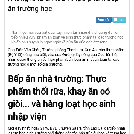
ăn trường học
Đọc bài
Lưu
Năm học mới vừa bắt đầu, tuy nhiên tại nhiều địa phương đã liên
tiếp nhiều vụ vi phạm an toàn vệ sinh thực phẩm tại các trường học
khiến phụ huynh lo ngay ngáy về bữa ăn của con ở trường.
Ông Trần Văn Châu, Trưởng phòng Thanh tra, Cục An toàn thực phẩm
(Bộ Y tế) cũng cho biết, vừa qua Đường dây nóng của Cục liên tiếp
nhận được thông tin về thực phẩm bẩn, bữa ăn mất an toàn tại các
trường học ở một số địa phương.
Bếp ăn nhà trường: Thực
phẩm thối rữa, khay ăn có
giòi... và hàng loạt học sinh
nhập viện
Mới đây nhất, ngày 21/9, BVĐK huyện Sa Pa, tỉnh Lào Cai đã tiếp nhận
73 em học sinh Trường phổ thông dân tộc bán trú tiểu học và trung học