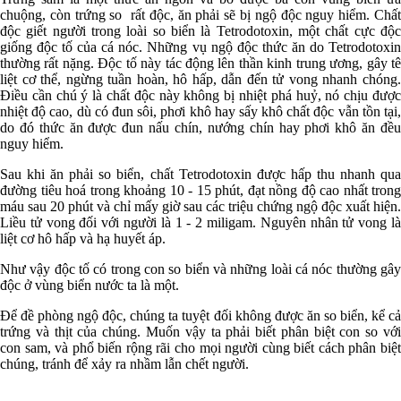
chuộng, còn trứng so rất độc, ăn phải sẽ bị ngộ độc nguy hiểm. Chất
độc giết người trong loài so biển là Tetrodotoxin, một chất cực độc
giống độc tố của cá nóc. Những vụ ngộ độc thức ăn do Tetrodotoxin
thường rất nặng. Độc tố này tác động lên thần kinh trung ương, gây tê
liệt cơ thể, ngừng tuần hoàn, hô hấp, dẫn đến tử vong nhanh chóng.
Điều cần chú ý là chất độc này không bị nhiệt phá huỷ, nó chịu được
nhiệt độ cao, dù có đun sôi, phơi khô hay sấy khô chất độc vẫn tồn tại,
do đó thức ăn được đun nấu chín, nướng chín hay phơi khô ăn đều
nguy hiểm.
Sau khi ăn phải so biển, chất Tetrodotoxin được hấp thu nhanh qua
đường tiêu hoá trong khoảng 10 - 15 phút, đạt nồng độ cao nhất trong
máu sau 20 phút và chỉ mấy giờ sau các triệu chứng ngộ độc xuất hiện.
Liều tử vong đối với người là 1 - 2 miligam. Nguyên nhân tử vong là
liệt cơ hô hấp và hạ huyết áp.
Như vậy độc tố có trong con so biển và những loài cá nóc thường gây
độc ở vùng biển nước ta là một.
Để đề phòng ngộ độc, chúng ta tuyệt đối không được ăn so biển, kể cả
trứng và thịt của chúng. Muốn vậy ta phải biết phân biệt con so với
con sam, và phổ biến rộng rãi cho mọi người cùng biết cách phân biệt
chúng, tránh để xảy ra nhầm lẫn chết người.