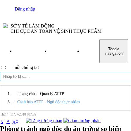
Đăng nhập
SỞ Y TẾ LÂM ĐỒNG
CHI CỤC AN TOÀN VỆ SINH THỰC PHẨM
Toggle
TRANG CHỦ
GIỚI THIỆU
TIN TỨC
VĂN BẢN
navigation
mỗi chúng ta!
:
:
Trang chủ
Quản lý ATTP
Cảnh báo ATTP - Ngộ độc thực phẩm
Thứ 4, 11/07/2018
|
07:59
|
+
-
A
A
A
Phòng tránh ngộ độc do ăn trứng so biển