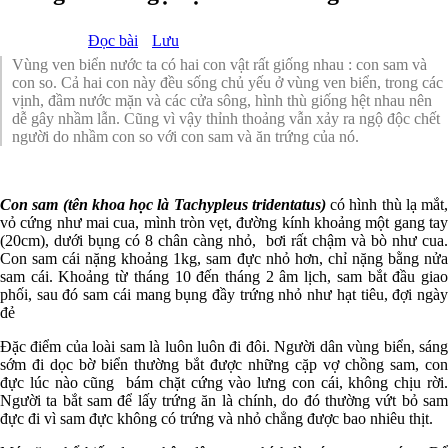
Đọc bài
Lưu
Vùng ven biển nước ta có hai con vật rất giống nhau : con sam và
con so. Cả hai con này đều sống chủ yếu ở vùng ven biển, trong các
vịnh, đầm nước mặn và các cửa sông, hình thù giống hệt nhau nên
dễ gây nhầm lẫn. Cũng vì vậy thỉnh thoảng vẫn xảy ra ngộ độc chết
người do nhầm con so với con sam và ăn trứng của nó.
Con sam (tên khoa học là Tachypleus tridentatus)
có hình thù lạ mắt,
vỏ cứng như mai cua, mình tròn vẹt, đường kính khoảng một gang tay
(20cm), dưới bụng có 8 chân càng nhỏ, bơi rất chậm và bò như cua.
Con sam cái nặng khoảng 1kg, sam đực nhỏ hơn, chỉ nặng bằng nửa
sam cái. Khoảng từ tháng 10 đến tháng 2 âm lịch, sam bắt đầu giao
phối, sau đó sam cái mang bụng đầy trứng nhỏ như hạt tiêu, đợi ngày
đẻ
Đặc điểm của loài sam là luôn luôn đi đôi. Người dân vùng biển, sáng
sớm đi dọc bờ biển thường bắt được những cặp vợ chồng sam, con
đực lúc nào cũng bám chặt cứng vào lưng con cái, không chịu rời.
Người ta bắt sam để lấy trứng ăn là chính, do đó thường vứt bỏ sam
đực đi vì sam đực không có trứng và nhỏ chẳng được bao nhiêu thịt.