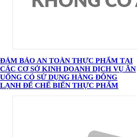
ĐẢM BẢO AN TOÀN THỰC PHẨM TẠI
CÁC CƠ SỞ KINH DOANH DỊCH VỤ ĂN
UỐNG CÓ SỬ DỤNG HÀNG ĐÔNG
LẠNH ĐỂ CHẾ BIẾN THỰC PHẨM