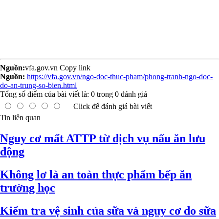
Nguồn:
vfa.gov.vn
Copy link
Nguồn:
https://vfa.gov.vn/ngo-doc-thuc-pham/phong-tranh-ngo-doc-
do-an-trung-so-bien.html
Tổng số điểm của bài viết là:
0
trong
0
đánh giá
Click để đánh giá bài viết
Tin liên quan
Nguy cơ mất ATTP từ dịch vụ nấu ăn lưu
động
Không lơ là an toàn thực phẩm bếp ăn
trường học
Kiểm tra vệ sinh của sữa và nguy cơ do sữa