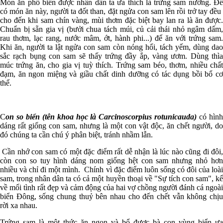
Món ăn phổ biến được nhân dân ta ưa thích là trứng sam nướng. Để
có món ăn này, người ta đốt than, đặt ngửa con sam lên rồi trở tay đều
cho đến khi sam chín vàng, mùi thơm đặc biệt bay lan ra là ăn được.
Chuẩn bị sẵn gia vị (bưởi chua tách múi, củ cải thái nhỏ ngâm dấm,
rau thơm, lạc rang, nước mâm, ớt, hành phi...) để ăn với trứng sam.
Khi ăn, người ta lật ngửa con sam còn nóng hổi, tách yếm, dùng dao
sắc rạch bụng con sam sẽ thấy trứng đầy ắp, vàng ươm. Dùng thìa
múc trứng ăn, cho gia vị tuỳ thích. Trứng sam béo, thơm, nhiều chất
đạm, ăn ngon miệng và giầu chất dinh dưỡng có tác dụng bồi bổ cơ
thể.
C
on so biển (tên khoa học là Carcinoscorpius rotunicauda)
có hìn
dáng rất giống con sam, nhưng là một con vật độc, ăn chết người, do
đó chúng ta cần chú ý phân biệt, tránh nhầm lẫn.
Cần nhớ con sam có một đặc điểm rất dễ nhận là lúc nào cũng đi đôi,
còn con so tuy hình dáng nom giống hệt con sam nhưng nhỏ hơn
nhiều và chỉ đi một mình. Chính vì đặc điểm luôn sống có đôi của loài
sam, trong nhân dân ta có cả một huyền thoại về "Sự tích con sam", kể
về mối tình rất đẹp và cảm động của hai vợ chồng người đánh cá ngoài
biển Đông, sống chung thuỷ bên nhau cho đến chết vẫn không chịu
rời xa nhau.
Trứng sam là một thức ăn ngon và bổ được bà con vùng biển ưa