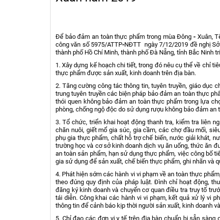
Để bảo đảm an toàn thực phẩm trong mùa Đông
-
Xuân, Tế
công văn số 5975/ATTP
-
NĐTT ngày 7/12/2019 đề nghị Sở Y
thành phố Hồ Chí Minh, thành phố Đà Nẵng, tỉnh Bắc Ninh tri
1. Xây dựng kế hoạch chi tiết, trong đó nêu cụ thể về chỉ 
thực phẩm được sản xuất, kinh doanh trên địa bàn.
2. Tăng cường công tác thông tin, tuyên truyền, giáo dục 
trung tuyên truyền các biện pháp bảo đảm an toàn thực phẩm
thói quen không bảo đảm an toàn thực phẩm trong lựa ch
phòng, chống ngộ độc do sử dụng rượu không bảo đảm an to
3. Tổ chức, triển khai hoạt động thanh tra, kiểm tra liên ng
chăn nuôi, giết mổ gia súc, gia cầm, các chợ đầu mối, siêu th
phụ gia thực phẩm, chất hỗ trợ chế biến, nước giải khát, nước 
trường học và cơ sở kinh doanh dịch vụ ăn uống, thức ăn đư
an toàn sản phẩm, hạn sử dụng thực phẩm, việc công bố ti
gia sử dụng để sản xuất, chế biến thực phẩm, ghi nhãn và 
4. Phát hiện sớm các hành vi vi phạm về an toàn thực phẩm, 
theo đúng quy định của pháp luật. Đình chỉ hoạt động,
đăng ký kinh doanh và chuyển cơ quan điều tra truy tố tr
tái diễn. Công khai các hành vi vi phạm, kết quả xử lý vi
thông tin để cảnh báo kịp thời người sản xuất, kinh doanh v
5. Chỉ đạo các đơn vị y tế trên địa bàn chuẩn bị sẵn sàng 