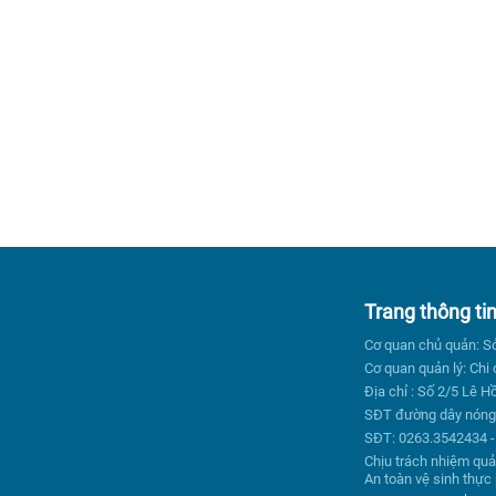
Trang thông ti
Cơ quan chủ quản: S
Cơ quan quản lý: Chi
Địa chỉ : Số 2/5 Lê
SĐT đường dây nóng 
SĐT: 0263.3542434 -
Chịu trách nhiệm quả
An toàn vệ sinh thự