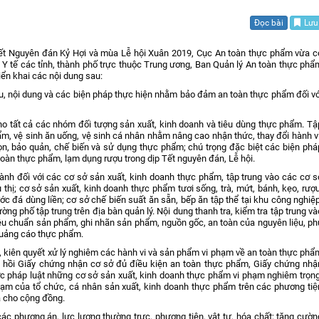
Đọc bài
Lưu
Băng đĩa hình thông điệp
t Nguyên đán Kỷ Hợi và mùa Lễ hội Xuân 2019, Cục An toàn thực phẩm vừa c
Băng đĩa tiếng thông điệp
 tế các tỉnh, thành phố trực thuộc Trung ương, Ban Quản lý An toàn thực phẩ
ển khai các nội dung sau:
Ấn phẩm truyền thông
tiêu, nội dung và các biện pháp thực hiện nhằm bảo đảm an toàn thực phẩm đối vớ
cho tất cả các nhóm đối tượng sản xuất, kinh doanh và tiêu dùng thực phẩm. Tậ
, vệ sinh ăn uống, vệ sinh cá nhân nhằm nâng cao nhận thức, thay đổi hành vi
ọn, bảo quản, chế biến và sử dụng thực phẩm; chú trọng đặc biệt các biện phá
àn thực phẩm, lạm dụng rượu trong dịp Tết nguyên đán, Lễ hội.
ành đối với các cơ sở sản xuất, kinh doanh thực phẩm, tập trung vào các cơ sơ
ị; cơ sở sản xuất, kinh doanh thực phẩm tươi sống, trà, mứt, bánh, kẹo, rượu
đá dùng liền; cơ sở chế biến suất ăn sẵn, bếp ăn tập thể tại khu công nghiệp
ờng phố tập trung trên địa bàn quản lý. Nội dung thanh tra, kiểm tra tập trung và
êu chuẩn sản phẩm, ghi nhãn sản phẩm, nguồn gốc, an toàn của nguyên liệu, phu
quảng cáo thực phẩm.
kiên quyết xử lý nghiêm các hành vi và sản phẩm vi phạm về an toàn thực phẩ
 thu hồi Giấy chứng nhận cơ sở đủ điều kiện an toàn thực phẩm, Giấy chứng nhậ
ước pháp luật những cơ sở sản xuất, kinh doanh thực phẩm vi phạm nghiêm trọng
 phạm của tổ chức, cá nhân sản xuất, kinh doanh thực phẩm trên các phương tiệ
à cho cộng đồng.
các phương án, lực lượng thường trực, phương tiện, vật tư, hóa chất; tăng cườn