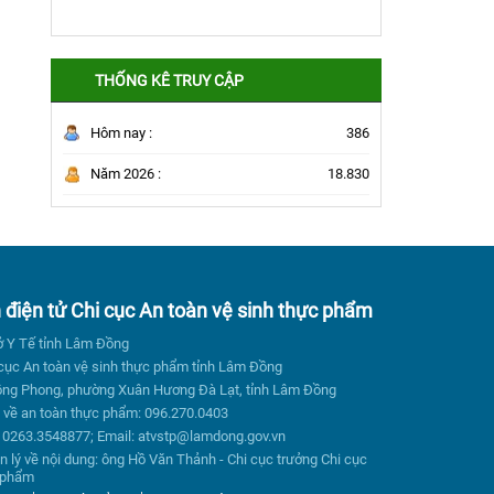
THỐNG KÊ TRUY CẬP
Hôm nay :
386
Năm 2026 :
18.830
n điện tử Chi cục An toàn vệ sinh thực phẩm
ở Y Tế tỉnh Lâm Đồng
 cục An toàn vệ sinh thực phẩm tỉnh Lâm Đồng
 Hồng Phong, phường Xuân Hương Đà Lạt, tỉnh Lâm Đồng
về an toàn thực phẩm: 096.270.0403
 0263.3548877; Email: atvstp@lamdong.gov.vn
n lý về nội dung: ông Hồ Văn Thảnh - Chi cục trưởng Chi cục
c phẩm