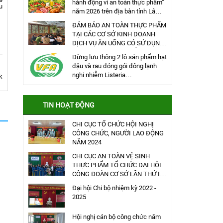
hành động vì an toàn thực phẩm”
u
năm 2026 trên địa bàn tỉnh Lâm
Đồng
ĐẢM BẢO AN TOÀN THỰC PHẨM
TẠI CÁC CƠ SỞ KINH DOANH
DỊCH VỤ ĂN UỐNG CÓ SỬ DỤNG
HÀNG ĐÔNG LẠNH ĐỂ CHẾ BIẾN
Dừng lưu thông 2 lô sản phẩm hạt
THỰC PHẨM
đậu và rau đóng gói đông lạnh
nghi nhiễm Listeria
k
monocystogens của công ty
AEON TOPVALU (Anh)
TIN HOẠT ĐỘNG
CHI CỤC TỔ CHỨC HỘI NGHỊ
CÔNG CHỨC, NGƯỜI LAO ĐỘNG
NĂM 2024
CHI CỤC AN TOÀN VỆ SINH
THỰC PHẨM TỔ CHỨC ĐẠI HỘI
CÔNG ĐOÀN CƠ SỞ LẦN THỨ IV
(NHIỆM KỲ 2023 – 2028)
Đại hội Chi bộ nhiệm kỳ 2022 -
2025
Hội nghị cán bộ công chức năm