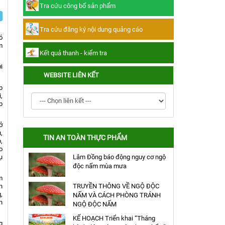
Tra cứu công bố sản phẩm
Tra cứu đăng ký nội dung quảng cáo
Tra cứu đăng ký nội dung quảng cáo
ó
Kết quả thanh - kiểm tra
m
Kết quả thanh - kiểm tra
i
WEBSITE LIÊN KẾT
p
,
p
̉
,
TIN AN TOÀN THỰC PHẨM
,
o
̣
Lâm Đồng báo động nguy cơ ngộ
độc nấm mùa mưa
m
n
TRUYỀN THÔNG VỀ NGỘ ĐỘC
,
NẤM VÀ CÁCH PHÒNG TRÁNH
n
NGỘ ĐỘC NẤM
KẾ HOẠCH Triển khai “Tháng
g