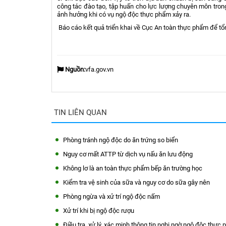
công tác đào tạo, tập huấn cho lực lượng chuyên môn trong v
ảnh hưởng khi có vụ ngộ độc thực phẩm xảy ra.
Báo cáo kết quả triển khai về Cục An toàn thực phẩm để tổn
Nguồn:
vfa.gov.vn
TIN LIÊN QUAN
Phòng tránh ngộ độc do ăn trứng so biển
Nguy cơ mất ATTP từ dịch vụ nấu ăn lưu động
Không lơ là an toàn thực phẩm bếp ăn trường học
Kiểm tra vệ sinh của sữa và nguy cơ do sữa gây nên
Phòng ngừa và xử trí ngộ độc nấm
Xử trí khi bị ngộ độc rượu
Điều tra, xử lý, xác minh thông tin nghi ngờ ngộ độc thực 